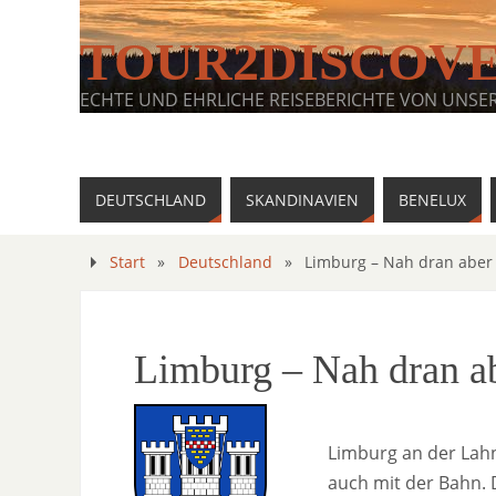
TOUR2DISCOV
ECHTE UND EHRLICHE REISEBERICHTE VON UNSE
DEUTSCHLAND
SKANDINAVIEN
BENELUX
Start
»
Deutschland
»
Limburg – Nah dran aber
Limburg – Nah dran a
Limburg an der Lahn
auch mit der Bahn. D