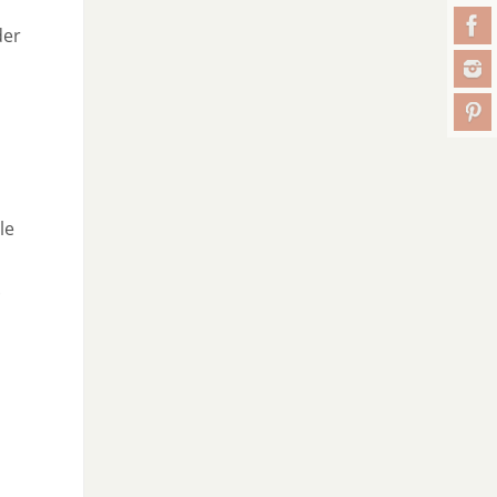
der
le
.