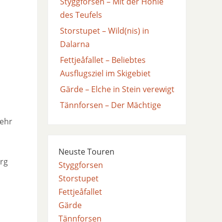
Styggforsen – Mit der Höhle
des Teufels
Storstupet – Wild(nis) in
Dalarna
Fettjeåfallet – Beliebtes
Ausflugsziel im Skigebiet
Gärde – Elche in Stein verewigt
Tännforsen – Der Mächtige
sehr
Neuste Touren
urg
Styggforsen
Storstupet
Fettjeåfallet
Gärde
Tännforsen