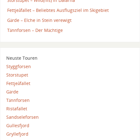
Storstupet – Wild(nis) in Dalarna
Fettjeåfallet – Beliebtes Ausflugsziel im Skigebiet
Gärde – Elche in Stein verewigt
Tännforsen – Der Mächtige
Neuste Touren
Styggforsen
Storstupet
Fettjeåfallet
Gärde
Tännforsen
Ristafallet
Sandseleforsen
Gullesfjord
Gryllefjord