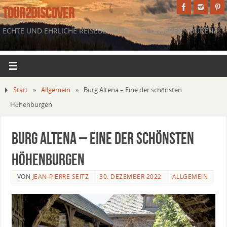
TOUR2DISCOVER
ECHTE UND EHRLICHE REISEBERICHTE VON UNSEREN TOUREN.
Start
»
Allgemein
»
Burg Altena – Eine der schönsten
Höhenburgen
Burg Altena – Eine der schönsten
Höhenburgen
VON
JEAN-PIERRE SEITZ
30. DEZEMBER 2022
ALLGEMEIN