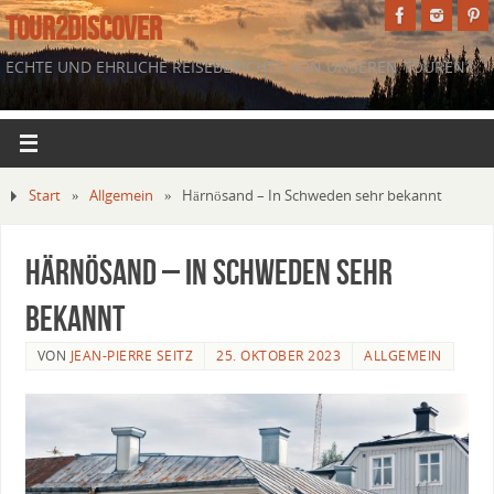
TOUR2DISCOVER
ECHTE UND EHRLICHE REISEBERICHTE VON UNSEREN TOUREN.
Start
»
Allgemein
»
Härnösand – In Schweden sehr bekannt
Härnösand – In Schweden sehr
bekannt
VON
JEAN-PIERRE SEITZ
25. OKTOBER 2023
ALLGEMEIN