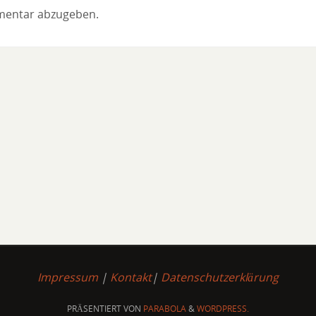
mentar abzugeben.
Impressum
|
Kontakt
|
Datenschutzerklärung
PRÄSENTIERT VON
PARABOLA
&
WORDPRESS.