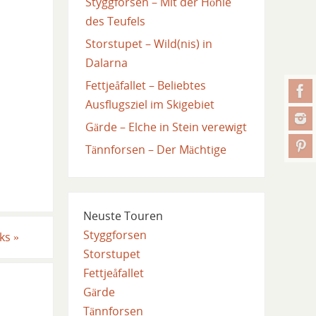
Styggforsen – Mit der Höhle
des Teufels
Storstupet – Wild(nis) in
Dalarna
Fettjeåfallet – Beliebtes
Ausflugsziel im Skigebiet
Gärde – Elche in Stein verewigt
Tännforsen – Der Mächtige
Neuste Touren
Styggforsen
rks
»
Storstupet
Fettjeåfallet
Gärde
Tännforsen