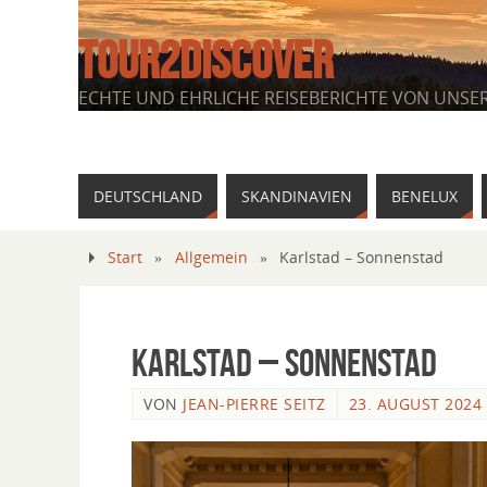
TOUR2DISCOVER
ECHTE UND EHRLICHE REISEBERICHTE VON UNSE
DEUTSCHLAND
SKANDINAVIEN
BENELUX
Start
»
Allgemein
»
Karlstad – Sonnenstad
Karlstad – Sonnenstad
VON
JEAN-PIERRE SEITZ
23. AUGUST 2024