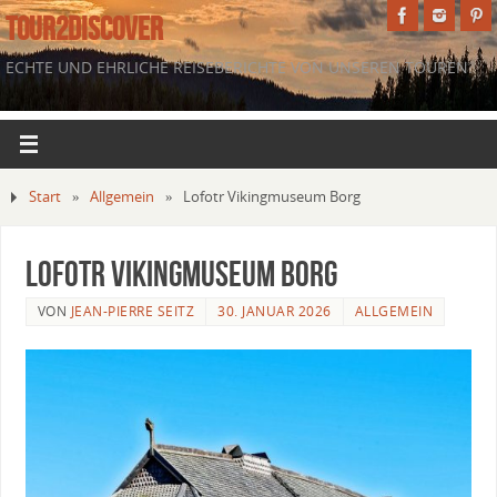
TOUR2DISCOVER
ECHTE UND EHRLICHE REISEBERICHTE VON UNSEREN TOUREN.
Start
»
Allgemein
»
Lofotr Vikingmuseum Borg
Lofotr Vikingmuseum Borg
VON
JEAN-PIERRE SEITZ
30. JANUAR 2026
ALLGEMEIN