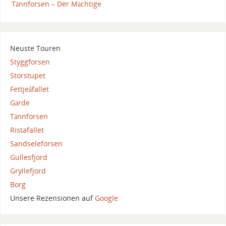
Tännforsen – Der Mächtige
Neuste Touren
Styggforsen
Storstupet
Fettjeåfallet
Gärde
Tännforsen
Ristafallet
Sandseleforsen
Gullesfjord
Gryllefjord
Borg
Unsere Rezensionen auf
Google