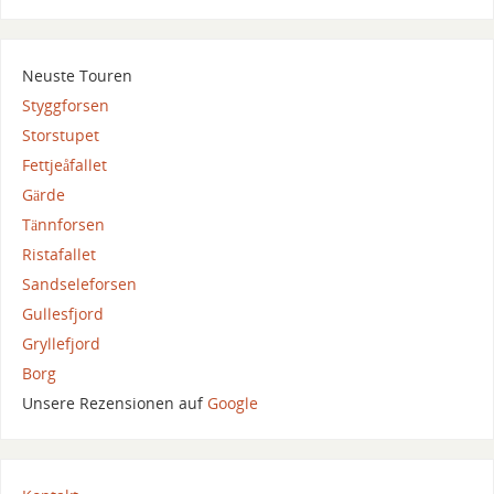
Neuste Touren
Styggforsen
Storstupet
Fettjeåfallet
Gärde
Tännforsen
Ristafallet
Sandseleforsen
Gullesfjord
Gryllefjord
Borg
Unsere Rezensionen auf
Google