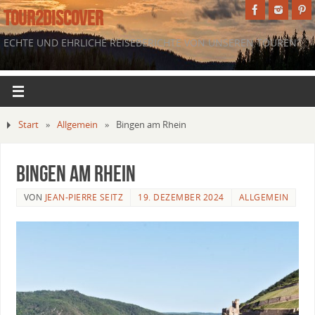
TOUR2DISCOVER
ECHTE UND EHRLICHE REISEBERICHTE VON UNSEREN TOUREN.
Start
»
Allgemein
»
Bingen am Rhein
Bingen am Rhein
VON
JEAN-PIERRE SEITZ
19. DEZEMBER 2024
ALLGEMEIN