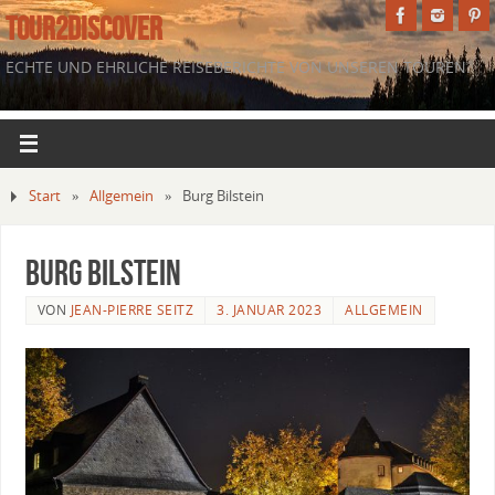
TOUR2DISCOVER
ECHTE UND EHRLICHE REISEBERICHTE VON UNSEREN TOUREN.
Start
»
Allgemein
»
Burg Bilstein
Burg Bilstein
VON
JEAN-PIERRE SEITZ
3. JANUAR 2023
ALLGEMEIN