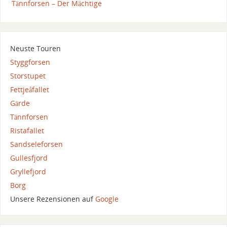
Tännforsen – Der Mächtige
Neuste Touren
Styggforsen
Storstupet
Fettjeåfallet
Gärde
Tännforsen
Ristafallet
Sandseleforsen
Gullesfjord
Gryllefjord
Borg
Unsere Rezensionen auf
Google