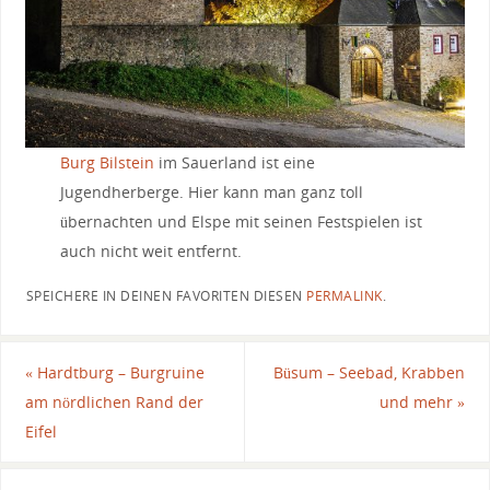
Burg Bilstein
im Sauerland ist eine
Jugendherberge. Hier kann man ganz toll
übernachten und Elspe mit seinen Festspielen ist
auch nicht weit entfernt.
SPEICHERE IN DEINEN FAVORITEN DIESEN
PERMALINK
.
«
Hardtburg – Burgruine
Büsum – Seebad, Krabben
am nördlichen Rand der
und mehr
»
Eifel