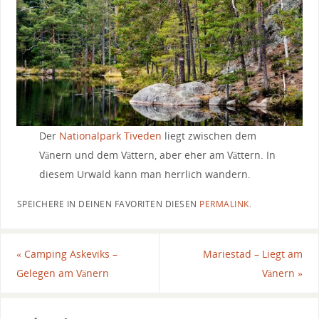
Der
Nationalpark Tiveden
liegt zwischen dem
Vänern und dem Vättern, aber eher am Vättern. In
diesem Urwald kann man herrlich wandern.
SPEICHERE IN DEINEN FAVORITEN DIESEN
PERMALINK
.
«
Camping Askeviks –
Mariestad – Liegt am
Gelegen am Vänern
Vänern
»