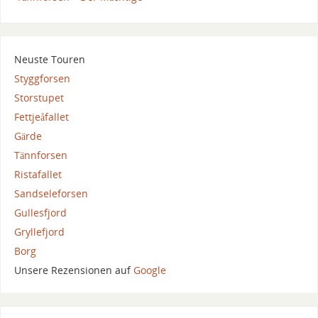
Neuste Touren
Styggforsen
Storstupet
Fettjeåfallet
Gärde
Tännforsen
Ristafallet
Sandseleforsen
Gullesfjord
Gryllefjord
Borg
Unsere Rezensionen auf
Google