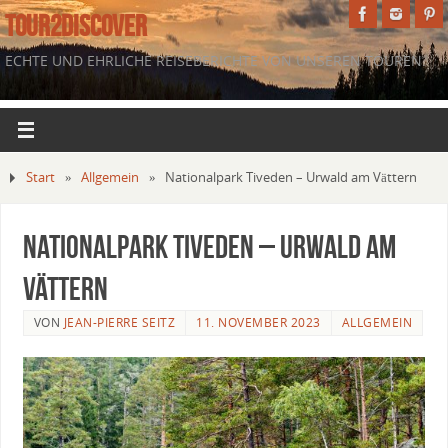
TOUR2DISCOVER
ECHTE UND EHRLICHE REISEBERICHTE VON UNSEREN TOUREN.
Start
»
Allgemein
»
Nationalpark Tiveden – Urwald am Vättern
Nationalpark Tiveden – Urwald am
Vättern
VON
JEAN-PIERRE SEITZ
11. NOVEMBER 2023
ALLGEMEIN