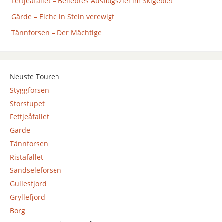
Fettjeåfallet – Beliebtes Ausflugsziel im Skigebiet
Gärde – Elche in Stein verewigt
Tännforsen – Der Mächtige
Neuste Touren
Styggforsen
Storstupet
Fettjeåfallet
Gärde
Tännforsen
Ristafallet
Sandseleforsen
Gullesfjord
Gryllefjord
Borg