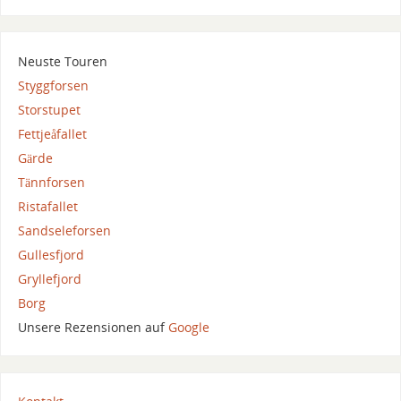
Neuste Touren
Styggforsen
Storstupet
Fettjeåfallet
Gärde
Tännforsen
Ristafallet
Sandseleforsen
Gullesfjord
Gryllefjord
Borg
Unsere Rezensionen auf
Google