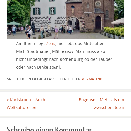
Am Rhein liegt
Zons
, hier lebt das Mittelalter.
Mich Stadtmauer, Mühle usw. Man muss also
nicht unbedingt nach Rothenburg ob der Tauber
oder nach Dinkelsbühl.
SPEICHERE IN DEINEN FAVORITEN DIESEN
PERMALINK
.
«
Karlskrona – Auch
Bogense – Mehr als ein
Weltkulturerbe
Zwischenstop
»
Schreibe einen Kommentar