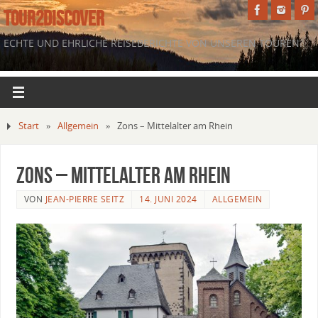
TOUR2DISCOVER
ECHTE UND EHRLICHE REISEBERICHTE VON UNSEREN TOUREN.
Start
»
Allgemein
»
Zons – Mittelalter am Rhein
Zons – Mittelalter am Rhein
VON
JEAN-PIERRE SEITZ
14. JUNI 2024
ALLGEMEIN