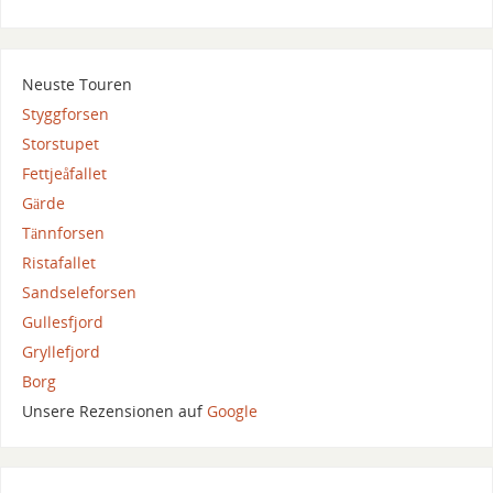
Neuste Touren
Styggforsen
Storstupet
Fettjeåfallet
Gärde
Tännforsen
Ristafallet
Sandseleforsen
Gullesfjord
Gryllefjord
Borg
Unsere Rezensionen auf
Google