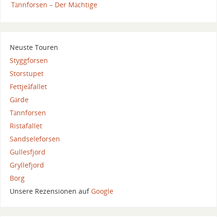
Tännforsen – Der Mächtige
Neuste Touren
Styggforsen
Storstupet
Fettjeåfallet
Gärde
Tännforsen
Ristafallet
Sandseleforsen
Gullesfjord
Gryllefjord
Borg
Unsere Rezensionen auf
Google