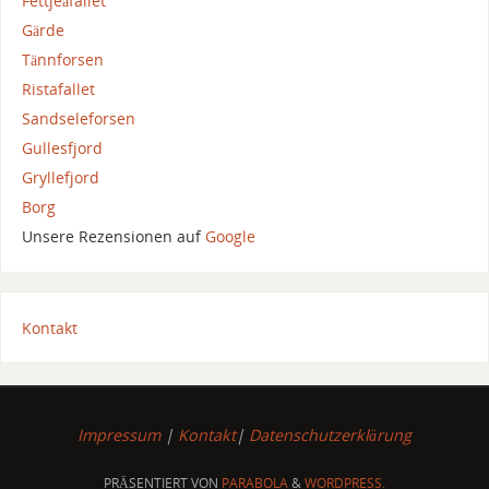
Fettjeåfallet
Gärde
Tännforsen
Ristafallet
Sandseleforsen
Gullesfjord
Gryllefjord
Borg
Unsere Rezensionen auf
Google
Kontakt
Impressum
|
Kontakt
|
Datenschutzerklärung
PRÄSENTIERT VON
PARABOLA
&
WORDPRESS.