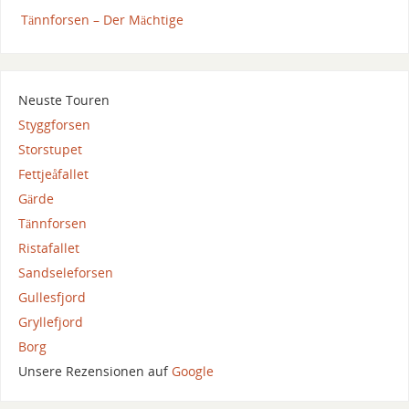
Tännforsen – Der Mächtige
Neuste Touren
Styggforsen
Storstupet
Fettjeåfallet
Gärde
Tännforsen
Ristafallet
Sandseleforsen
Gullesfjord
Gryllefjord
Borg
Unsere Rezensionen auf
Google