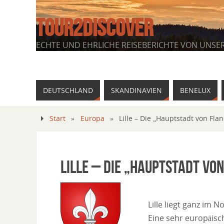
TOUR2DISCOVER
ECHTE UND EHRLICHE REISEBERICHTE VON UNSE
DEUTSCHLAND
SKANDINAVIEN
BENELUX
Start
»
Europa
»
Lille – Die „Hauptstadt von Fla
Lille – Die „Hauptstadt vo
Lille liegt ganz im 
Eine sehr europäisch