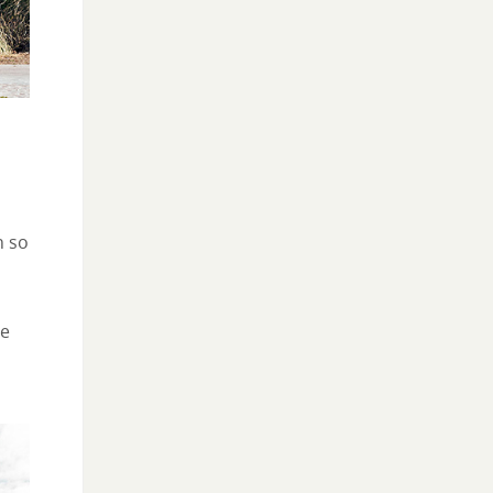
n so
ce