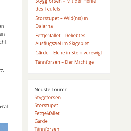
Styggforsen – Mit der Höhle
des Teufels
Storstupet – Wild(nis) in
Dalarna
en
hen
Fettjeåfallet – Beliebtes
icht
Ausflugsziel im Skigebiet
Gärde – Elche in Stein verewigt
Tännforsen – Der Mächtige
z.
Neuste Touren
Styggforsen
Storstupet
éral
Fettjeåfallet
Gärde
Tännforsen