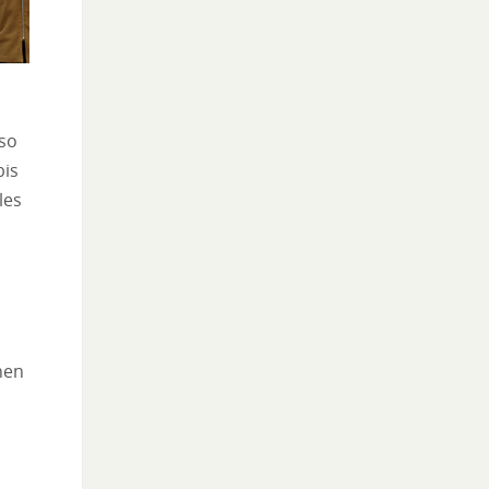
 so
bis
les
hen